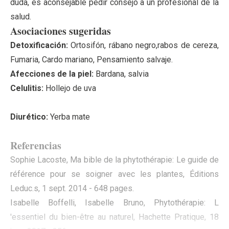
duda, es aconsejable pedir consejo a un profesional de la
salud.
Asociaciones sugeridas
Detoxificación:
Ortosifón
,
rábano negro
,
rabos de cereza
,
Fumaria
,
Cardo mariano
,
Pensamiento salvaje
.
Afecciones de la piel:
Bardana
,
salvia
Celulitis:
Hollejo de uva
Diurético:
Yerba mate
Referencias
Sophie Lacoste, Ma bible de la phytothérapie: Le guide de
référence pour se soigner avec les plantes, Éditions
Leduc.s, 1 sept. 2014 - 648 pages.
Isabelle Boffelli, Isabelle Bruno, Phytothérapie: L
'essentiel du bien-être au naturel, Hachette Pratique, 18