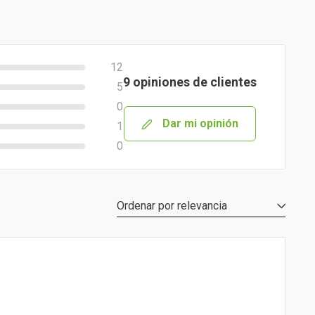
12
9 opiniones de clientes
5
0
Dar mi opinión
1
0
Ordenar por
relevancia