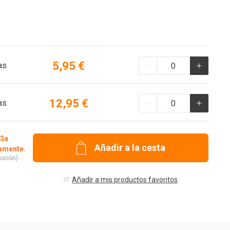
5,95 €
as
12,95 €
as
 3a
Añadir a la cesta
camente.
oción)
Añadir a mis productos favoritos