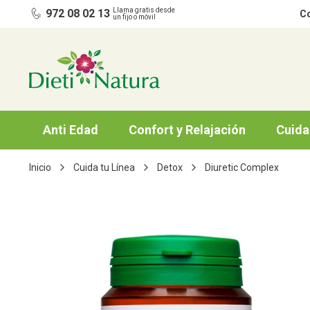
Ir al contenido
Llama gratis desde
972 08 02 13
Co
un fijo o móvil
Anti Edad
Confort y Relajación
Cuida
Inicio
Cuida tu Línea
Detox
Diuretic Complex