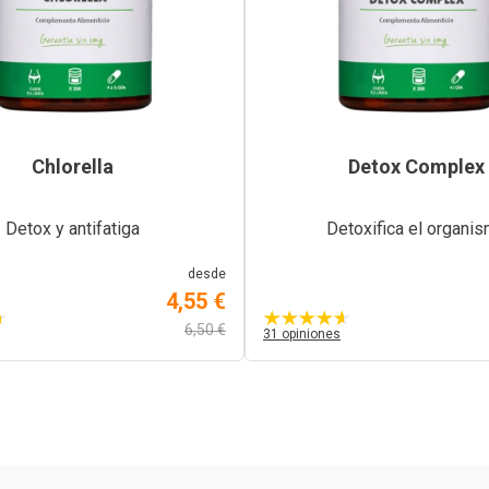
Chlorella
Detox Complex
Detox y antifatiga
Detoxifica el organi
desde
4,55 €
6,50 €
31 opiniones