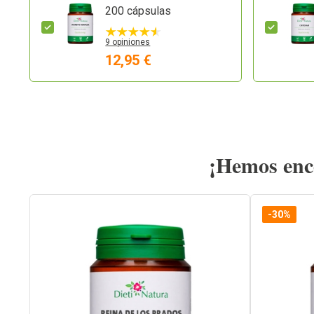
200 cápsulas
9 opiniones
12,95 €
¡Hemos enco
-30%