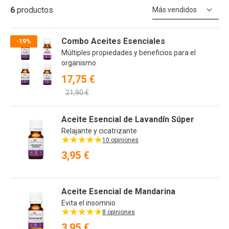
6
productos
Or
Combo Aceites Esenciales
-19%
Múltiples propiedades y beneficios para el
organismo
17,75 €
21,90 €
Aceite Esencial de Lavandín Súper
Relajante y cicatrizante
10 opiniones
3,95 €
Aceite Esencial de Mandarina
Evita el insomnio
8 opiniones
3,95 €