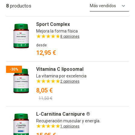
8
productos
Or
Sport Complex
Mejora la forma física
8 opiniones
desde
12,95 €
Vitamina C liposomal
-30%
La vitamina por excelencia
2 opiniones
8,05 €
11,50 €
L-Carnitina Carnipure ®
Recuperación muscular y energía.
1 opiniones