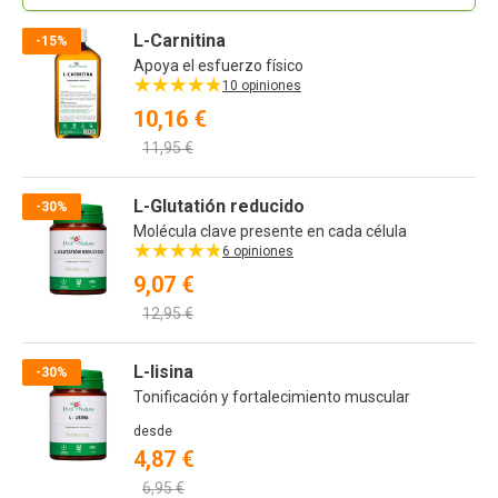
L-Carnitina
-15%
Apoya el esfuerzo físico
10 opiniones
10,16 €
11,95 €
L-Glutatión reducido
-30%
Molécula clave presente en cada célula
6 opiniones
9,07 €
12,95 €
L-lisina
-30%
Tonificación y fortalecimiento muscular
desde
4,87 €
6,95 €