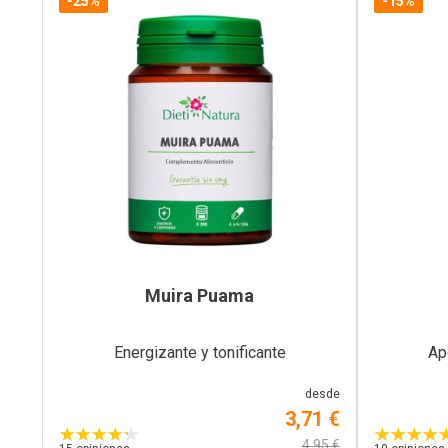
-25%
-15%
Muira Puama
Energizante y tonificante
Ap
desde
3,71 €
4,95 €