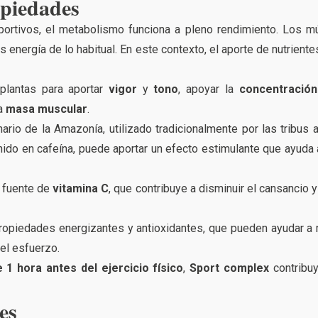
opiedades
portivos, el metabolismo funciona a pleno rendimiento. Los 
nergía de lo habitual. En este contexto, el aporte de nutrient
plantas para aportar
vigor
y
tono
, apoyar la
concentración
la
masa muscular
.
nario de la Amazonía, utilizado tradicionalmente por las tribu
nido en cafeína, puede aportar un efecto estimulante que ayuda 
a fuente de
vitamina C
, que contribuye a disminuir el cansancio y
opiedades energizantes y antioxidantes, que pueden ayudar a 
el esfuerzo.
1 hora antes del ejercicio físico
,
Sport complex
contribu
es