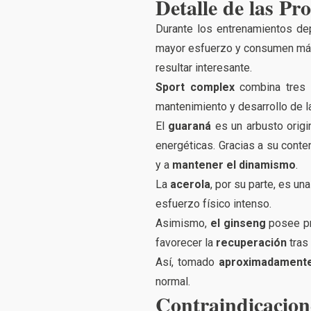
Detalle de las Pr
Durante los entrenamientos de
mayor esfuerzo y consumen más e
resultar interesante.
Sport complex
combina tres 
mantenimiento y desarrollo de 
El
guaraná
es un arbusto origi
energéticas. Gracias a su conte
y a
mantener el dinamismo
.
La
acerola
, por su parte, es un
esfuerzo físico intenso.
Asimismo,
el ginseng
posee pr
favorecer la
recuperación
tras 
Así, tomado
aproximadamente 
normal.
Contraindicacion