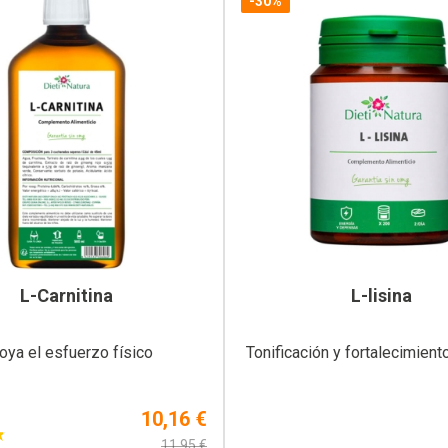
-30%
L-Carnitina
L-lisina
oya el esfuerzo físico
Tonificación y fortalecimient
10,16 €
11,95 €