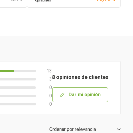
1 opiniones
13
8 opiniones de clientes
3
0
Dar mi opinión
0
0
Ordenar por
relevancia