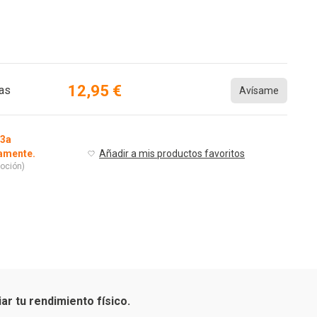
12,95 €
ias
Avísame
 3a
camente.
Añadir a mis productos favoritos
oción)
ar tu rendimiento físico.