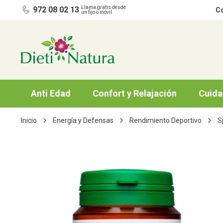
Ir al contenido
Llama gratis desde
972 08 02 13
Co
un fijo o móvil
Anti Edad
Confort y Relajación
Cuida
Inicio
Energía y Defensas
Rendimiento Deportivo
S