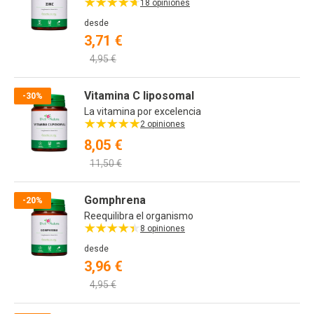
18 opiniones
desde
3,71 €
4,95 €
Vitamina C liposomal
-30%
La vitamina por excelencia
2 opiniones
8,05 €
11,50 €
Gomphrena
-20%
Reequilibra el organismo
8 opiniones
desde
3,96 €
4,95 €