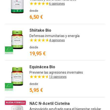
6 opiniones
desde
6,50 €
Shiitake Bio
Defensas inmunitarias y energía
4 opiniones
desde
19,95 €
Equinácea Bio
Previene las agresiones invernales
13 opiniones
desde
5,95 €
NAC N-Acetil Cisteína
NUEVA FÓRMULA
Aminoácido azufrado para el bienestar celular