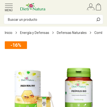
Ir al contenido
MENÚ
Inicio
Energía y Defensas
Defensas Naturales
Combo 
-16%