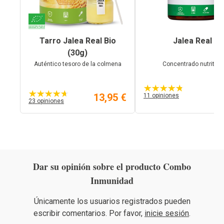
Tarro Jalea Real Bio
Jalea Real
(30g)
Auténtico tesoro de la colmena
Concentrado nutritivo
13,95 €
11 opiniones
7,
23 opiniones
Dar su opinión sobre el producto Combo
Inmunidad
Únicamente los usuarios registrados pueden
escribir comentarios. Por favor,
inicie sesión
.