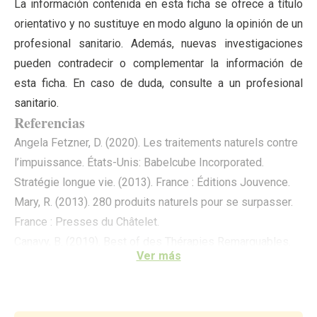
La información contenida en esta ficha se ofrece a título
orientativo y no sustituye en modo alguno la opinión de un
profesional sanitario. Además, nuevas investigaciones
pueden contradecir o complementar la información de
esta ficha. En caso de duda, consulte a un profesional
sanitario.
Referencias
Angela Fetzner, D. (2020). Les traitements naturels contre
l’impuissance. États-Unis: Babelcube Incorporated.
Stratégie longue vie. (2013). France : Éditions Jouvence.
Mary, R. (2013). 280 produits naturels pour se surpasser.
France : Presses du Châtelet.
Canavy, B. (2019). Best of des Thérapies Remarquables.
Ver más
France : Nombre7 Editions.
Hormones végétales naturelles aujourd'hui (nouvelle
édition). (2014). France : Éditions Jouvence.