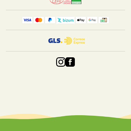
24468305.
Reyes-Becerril M, Ginera P, Silva-Jara J, Macias A,
Velazquez-Carriles C, Alcaraz-Meléndez L, Angulo C.
Assessment of chemical, biological and immunological
properties of "Damiana de California" Turnera diffusa Willd
extracts in Longfin yellowtail (Seriola rivoliana)
leukocytes. Fish Shellfish Immunol. 2020 May;100:418-
426. doi: 10.1016/j.fsi.2020.03.045. Epub 2020 Mar 21.
PMID: 32209397.