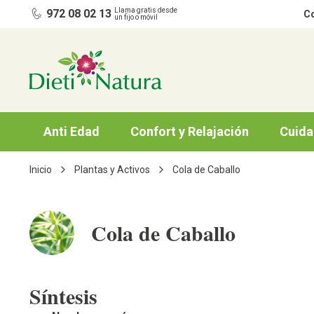
Ir al contenido
Llama gratis desde
972 08 02 13
Co
un fijo o móvil
Anti Edad
Confort y Relajación
Cuida
Inicio
Plantas y Activos
Cola de Caballo
Cola de Caballo
Síntesis