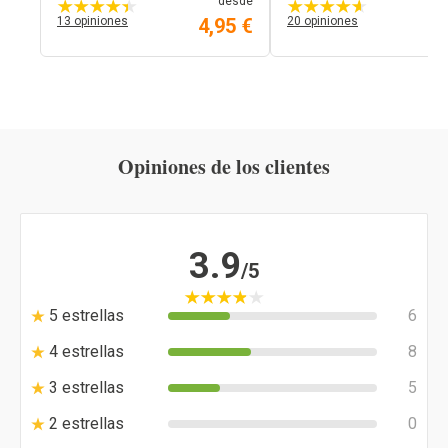
desde
13 opiniones
4,95 €
20 opiniones
5,
Opiniones de los clientes
3.9
/5
5 estrellas
6
4 estrellas
8
3 estrellas
5
2 estrellas
0