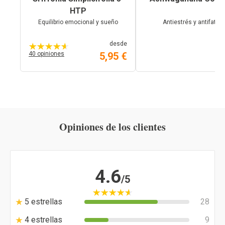
HTP
Equilibrio emocional y sueño
Antiestrés y antifatiga
desde
40 opiniones
5,95 €
9,
Opiniones de los clientes
4.6
/5
5 estrellas
28
4 estrellas
9