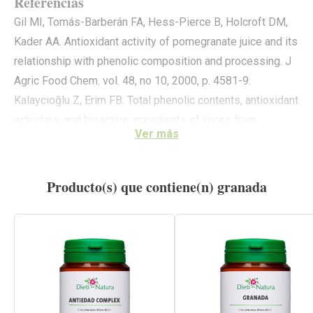
Referencias
Gil MI, Tomás-Barberán FA, Hess-Pierce B, Holcroft DM,
Kader AA. Antioxidant activity of pomegranate juice and its
relationship with phenolic composition and processing. J
Agric Food Chem. vol. 48, no 10, 2000, p. 4581-9.
Kalaycıoğlu Z, Erim FB. Total phenolic contents, antioxidant
activities, and bioactive ingredients of juices from
Ver más
pomegranate cultivars worldwide. Food Chem, 2017 Apr
15. 221:496-507.
Lansky EP, Newman RA. Punica granatum (pomegranate)
Producto(s) que contiene(n) granada
and its potential for prevention and treatment of
inflammation and cancer. J Ethnopharmacol. 2007 Jan
19;109(2):177-206.
González-Trujano ME, Pellicer F, Mena P, Moreno DA,
García-Viguera C. Antinociceptive and anti-inflammatory
activities of a pomegranate (Punica granatum L.) extract