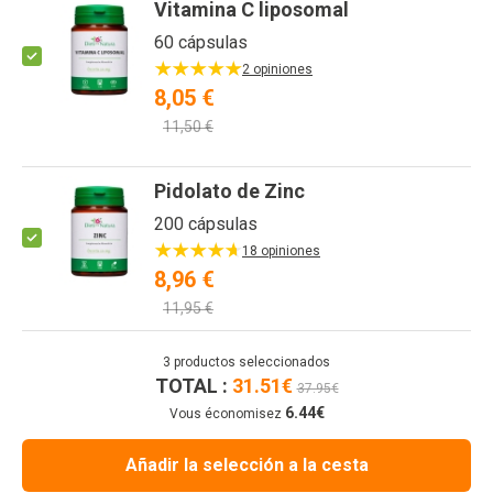
Vitamina C liposomal
60 cápsulas
2 opiniones
8,05 €
11,50 €
Pidolato de Zinc
200 cápsulas
18 opiniones
8,96 €
11,95 €
3
productos seleccionados
TOTAL :
31.51
€
37.95
€
6.44
€
Vous économisez
Añadir la selección a la cesta