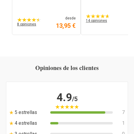
7,
desde
14 opiniones
8 opiniones
13,95 €
Opiniones de los clientes
4.9
/5
5 estrellas
7
4 estrellas
1
3 estrellas
0