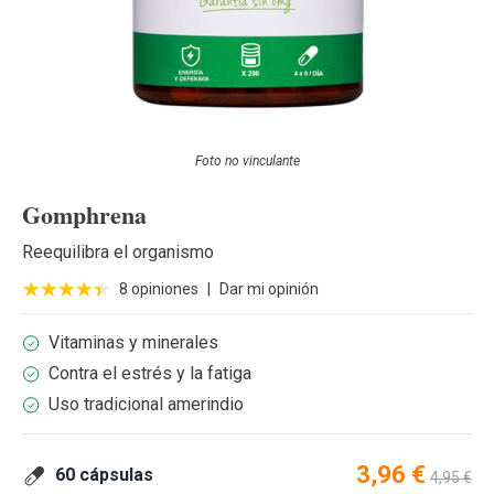
Foto no vinculante
Gomphrena
Reequilibra el organismo
8 opiniones
|
Dar mi opinión
Vitaminas y minerales
Contra el estrés y la fatiga
Uso tradicional amerindio
Special Price
Regular 
3,96 €
60 cápsulas
4,95 €