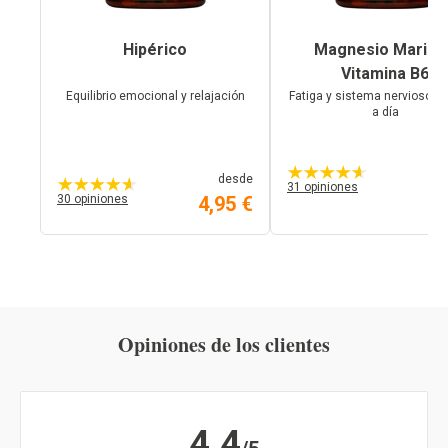
Hipérico
Magnesio Marino 
Vitamina B6
Equilibrio emocional y relajación
Fatiga y sistema nervioso en
a día
3,
desde
31 opiniones
30 opiniones
4,95 €
Opiniones de los clientes
4.4