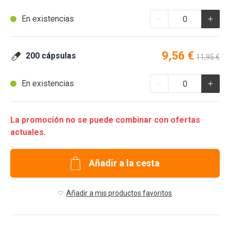
En existencias
Special Price
Regular P
9,56 €
200 cápsulas
11,95 €
En existencias
La promoción no se puede combinar con ofertas
actuales.
Añadir a la cesta
Añadir a mis productos favoritos