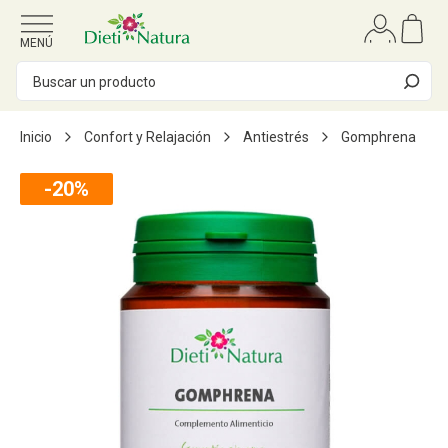
Ir al contenido
MENÚ
Inicio
Confort y Relajación
Antiestrés
Gomphrena
-20%