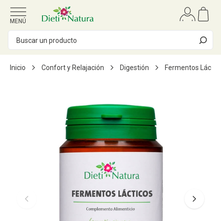
Ir al contenido
MENÚ
Inicio
Confort y Relajación
Digestión
Fermentos Láctic