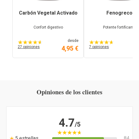
Carbón Vegetal Activado
Fenogreco
Confort digestivo
Potente fortificante
desde
27 opiniones
4,95 €
7 opiniones
9,
Opiniones de los clientes
4.7
/5
5 estrellas
84