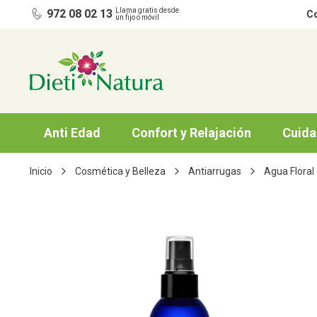
Ir al contenido
Llama gratis desde
972 08 02 13
Co
un fijo o móvil
Anti Edad
Confort y Relajación
Cuida
Inicio
Cosmética y Belleza
Antiarrugas
Agua Floral