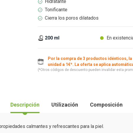
Hidratante
Tonificante
Cierra los poros dilatados
200 ml
En existenci
Por la compra de 3 productos idénticos, la
unidad a 1€*. La oferta se aplica automáti
(*Otros códigos de descuento pueden invalidar esta prom
Descripción
Utilización
Composición
propiedades calmantes y refrescantes para la piel.