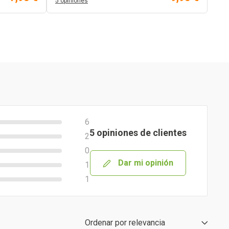
5 opiniones
6
5 opiniones de clientes
2
0
Dar mi opinión
1
1
Ordenar por
relevancia