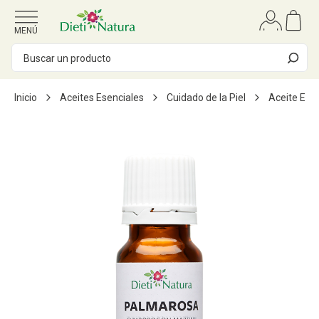
Ir al contenido
MENÚ
Inicio
Aceites Esenciales
Cuidado de la Piel
Aceite Ese