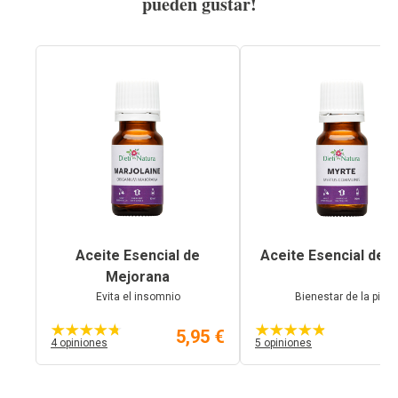
pueden gustar!
Aceite Esencial de
Aceite Esencial de M
Mejorana
Evita el insomnio
Bienestar de la piel
5,95 €
6,
4 opiniones
5 opiniones