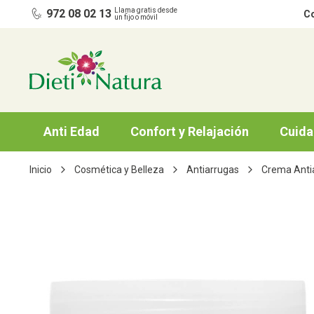
Ir al contenido
Llama gratis desde
972 08 02 13
Co
un fijo o móvil
Anti Edad
Confort y Relajación
Cuida
Inicio
Cosmética y Belleza
Antiarrugas
Crema Anti