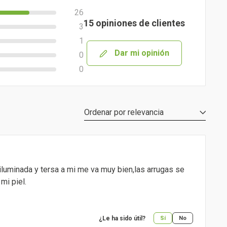
26
15 opiniones de clientes
3
1
Dar mi opinión
0
0
Ordenar por
relevancia
iluminada y tersa a mi me va muy bien,las arrugas se
mi piel.
¿Le ha sido útil?
Sí
No