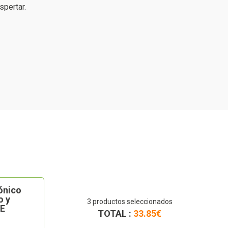
spertar.
ónico
o y
3
productos seleccionados
 E
TOTAL :
33.85
€