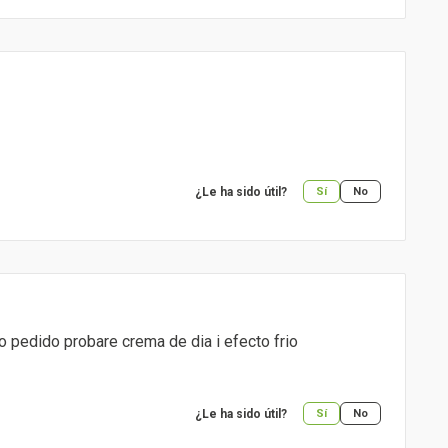
¿Le ha sido útil?
Sí
No
o pedido probare crema de dia i efecto frio
¿Le ha sido útil?
Sí
No