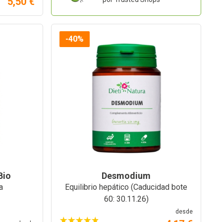
5,50 €
-40%
Bio
Desmodium
a
Equilibrio hepático (Caducidad bote
60: 30.11.26)
desde