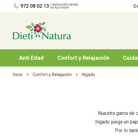
Ir al contenido
Llama gratis desde
972 08 02 13
Co
un fijo o móvil
Anti Edad
Confort y Relajación
Cuida
Inicio
Confort y Relajación
Hígado
Nuestra gama de co
hígado juega un pap
Por lo tant