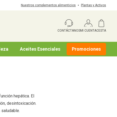
Nuestros complementos alimenticios
Plantas y Activos
CONTÁCTANOS
MI CUENTA
CESTA
leza
Aceites Esenciales
Promociones
unción hepática. El
ón, desintoxicación.
a saludable.