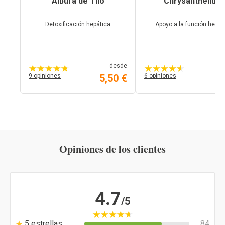
Albura de Tilo
Chrysanthellum
Detoxificación hepática
Apoyo a la función hepát
desde
9 opiniones
5,50 €
6 opiniones
4,
Opiniones de los clientes
4.7
/5
5 estrellas
84