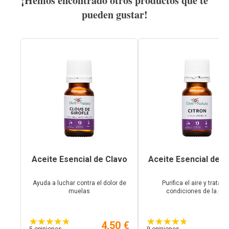
¡Hemos encontrado otros productos que te
pueden gustar!
Aceite Esencial de Clavo
Aceite Esencial de 
Ayuda a luchar contra el dolor de
Purifica el aire y trata l
muelas
condiciones de la piel
4,50 €
3,