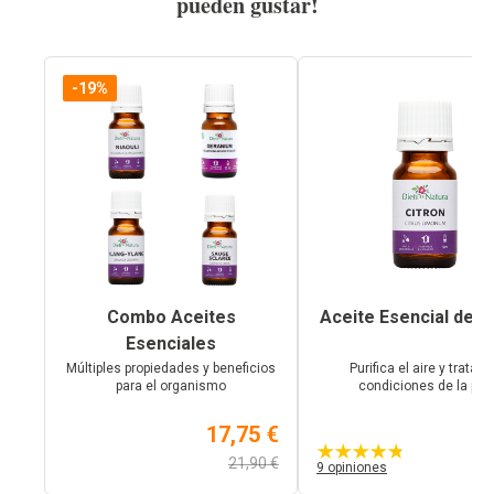
pueden gustar!
-19%
Combo Aceites
Aceite Esencial de 
Esenciales
Múltiples propiedades y beneficios
Purifica el aire y trata l
para el organismo
condiciones de la piel
17,75 €
3,
21,90 €
9 opiniones