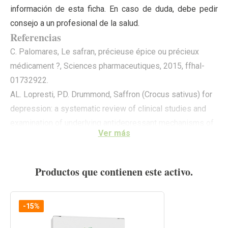
información de esta ficha. En caso de duda, debe pedir
consejo a un profesional de la salud.
Referencias
C. Palomares, Le safran, précieuse épice ou précieux
médicament ?, Sciences pharmaceutiques, 2015, ffhal-
01732922.
AL. Lopresti, PD. Drummond, Saffron (Crocus sativus) for
depression: a systematic review of clinical studies and
examination of underlying antidepressant mechanisms of
Ver más
action, Hum Psychopharmacol, Nov. 2014, 29(6):517-27.
X. Yang, et al., Comparative efficacy and safety of Crocus
sativus L. for treating mild to moderate major depressive
Productos que contienen este activo.
disorder in adults: a meta-analysis of randomized
controlled trials, Neuropsychiatr Dis Treat, 21 May 2018,
-15%
14:1297-1305.
J. Tabeshpour, et al., A double-blind, randomized, placebo-