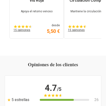
Vid Roja
Circulación Complex
Apoya el retorno venoso
Mantiene la circulación v
desde
15 opiniones
5,50 €
15 opiniones
7,
Opiniones de los clientes
4.7
/5
5 estrellas
26