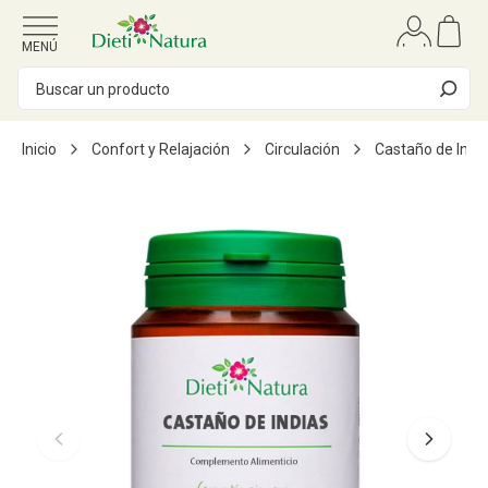
Ir al contenido
MENÚ
Inicio
Confort y Relajación
Circulación
Castaño de Indi