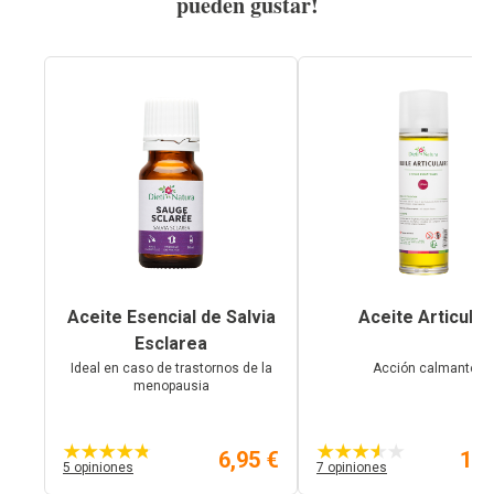
pueden gustar!
Aceite Esencial de Salvia
Aceite Articular
Esclarea
Ideal en caso de trastornos de la
Acción calmante
menopausia
6,95 €
10,
5 opiniones
7 opiniones